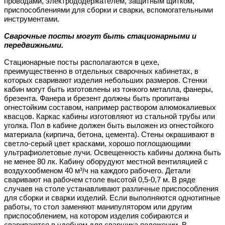
проводами, электрододержателем, защитным щитком,
приспособлениями для сборки и сварки, вспомогательными
инструментами.
Сварочные посты могут быть стационарными и
передвижными.
Стационарные посты располагаются в цехе,
преимущественно в отдельных сварочных кабинетах, в
которых сваривают изделия небольших размеров. Стенки
кабин могут быть изготовлены из тонкого металла, фанеры,
брезента. Фанера и брезент должны быть пропитаны
огнестойким составом, например раствором алюмокалиевых
квасцов. Каркас кабины изготовляют из стальной трубы или
уголка. Пол в кабине должен быть выложен из огнестойкого
материала (кирпича, бетона, цемента). Стены окрашивают в
светло-серый цвет красками, хорошо поглощающими
ультрафиолетовые лучи. Освещенность кабины должна быть
не менее 80 лк. Кабину оборудуют местной вентиляцией с
воздухообменом 40 м³/ч на каждого рабочего. Детали
сваривают на рабочем столе высотой 0,5-0,7 м. В ряде
случаев на столе устанавливают различные приспособления
для сборки и сварки изделий. Если выполняются однотипные
работы, то стол заменяют манипулятором или другим
приспособлением, на котором изделия собираются и
свариваются в удобном для сварщика положении. В