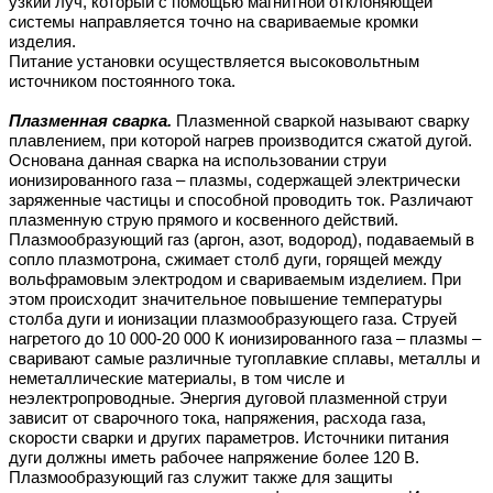
узкий луч, который с помощью магнитной отклоняющей
системы направляется точно на свариваемые кромки
изделия.
Питание установки осуществляется высоковольтным
источником постоянного тока.
Плазменная сварка.
Плазменной сваркой называют сварку
плавлением, при которой нагрев производится сжатой дугой.
Основана данная сварка на использовании струи
ионизированного газа – плазмы, содержащей электрически
заряженные частицы и способной проводить ток. Различают
плазменную струю прямого и косвенного действий.
Плазмообразующий газ (аргон, азот, водород), подаваемый в
сопло плазмотрона, сжимает столб дуги, горящей между
вольфрамовым электродом и свариваемым изделием. При
этом происходит значительное повышение температуры
столба дуги и ионизации плазмообразующего газа. Струей
нагретого до 10 000-20 000 К ионизированного газа – плазмы –
сваривают самые различные тугоплавкие сплавы, металлы и
неметаллические материалы, в том числе и
неэлектропроводные. Энергия дуговой плазменной струи
зависит от сварочного тока, напряжения, расхода газа,
скорости сварки и других параметров. Источники питания
дуги должны иметь рабочее напряжение более 120 В.
Плазмообразующий газ служит также для защиты