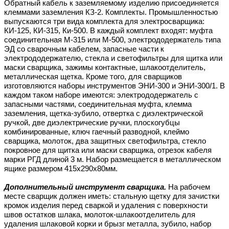
Обратный кабель к заземляемому изделию присоединяется
клеммами заземления КЗ-2. Комплекты. Промышленностью
выпускаются три вида комплекта для электросварщика:
КИ-125, КИ-315, Ки-500. В каждый комплект входят: муфта
соединительная М-315 или М-500, электрододержатель типа
ЭД со сварочным кабелем, запасные части к
электрододержателю, стекла и светофильтры для щитка или
маски сварщика, зажимы контактные, шлакоотделитель,
металлическая щетка. Кроме того, для сварщиков
изготовляются наборы инструментов ЭНИ-300 и ЭНИ-300/1. В
каждом таком наборе имеются: электрододержатель с
запасными частями, соединительная муфта, клемма
заземления, щетка-зубило, отвертка с диэлектрической
ручкой, две диэлектрические ручки, плоскогубцы
комбинированные, ключ гаечный разводной, клеймо
сварщика, молоток, два защитных светофильтра, стекло
покровное для щитка или маски сварщика, отрезок кабеля
марки РГД длиной 3 м. Набор размещается в металлическом
ящике размером 415х290х80мм.
Дополнительный инструмент сварщика.
На рабочем
месте сварщик должен иметь: стальную щетку для зачистки
кромок изделия перед сваркой и удаления с поверхности
швов остатков шлака, молоток-шлакоотделитель для
удаления шлаковой корки и брызг металла, зубило, набор