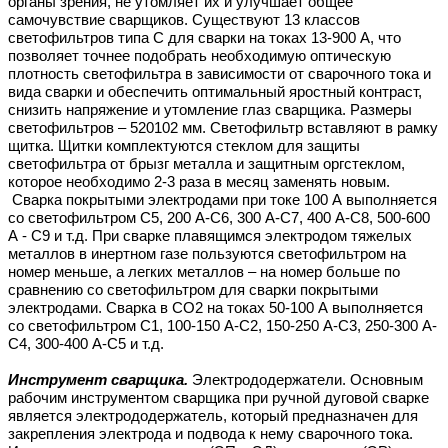
органы зрения, не утомляет их и улучшает общее
самочувствие сварщиков. Существуют 13 классов
светофильтров типа С для сварки на токах 13-900 А, что
позволяет точнее подобрать необходимую оптическую
плотность светофильтра в зависимости от сварочного тока и
вида сварки и обеспечить оптимальный яростный контраст,
снизить напряжение и утомление глаз сварщика. Размеры
светофильтров – 520102 мм. Светофильтр вставляют в рамку
щитка. Щитки комплектуются стеклом для защиты
светофильтра от брызг металла и защитным оргстеклом,
которое необходимо 2-3 раза в месяц заменять новым.
Сварка покрытыми электродами при токе 100 А выполняется
со светофильтром С5, 200 А-С6, 300 А-С7, 400 А-С8, 500-600
А - С9 и т.д. При сварке плавящимся электродом тяжелых
металлов в инертном газе пользуются светофильтром на
номер меньше, а легких металлов – на номер больше по
сравнению со светофильтром для сварки покрытыми
электродами. Сварка в СО2 на токах 50-100 А выполняется
со светофильтром С1, 100-150 А-С2, 150-250 А-С3, 250-300 А-
С4, 300-400 А-С5 и т.д.
Инструмент сварщика.
Электрододержатели. Основным
рабочим инструментом сварщика при ручной дуговой сварке
является электрододержатель, который предназначен для
закрепления электрода и подвода к нему сварочного тока.