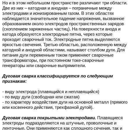
Но и в этом небольшом пространстве различают три области.
Две из них – катодная и анодная – пограничные между
электродами и ионизированным газом. В этих областях
наблюдается значительное падение напряжения, вызванное
образованием около электродов пространственных зарядов
(скоплением заряженных частиц). На поверхности анода и
катода образуются электродные пятна, через которые
проходит сварочный ток. Электродные пятна выделяются
яркостью свечения. Третью областью, расположенную между
катодной и анодной областями, называют столбом дуги. Для
питания дуги переменным током применяют сварочные
трансформаторы, при постоянном токе-сварочные
генераторы или сварочные выпрямители.
Дуговая сварка классифицируется по следующим
признакам:
- виду электрода (плавящийся и неплавящийся)
- по виду дуги (свободная или сжатая)
- по характеру воздействия дуги на основной металл (прямого
или косвенного действия, трехфазной дугой).
Дуговая сварка покрытыми электродами.
Плавящиеся
электроды подразделяются на штучные, проволочные и
ленточные. Они применяются как сплошного сечения, так и