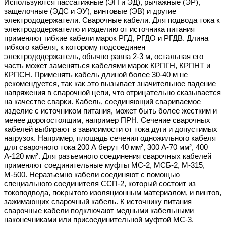
Используются пассатижные (ЭП и ЭД), рычажные (ЭР),
защелочные (ЭДС и ЭУ), винтовые (ЭВ) и другие
электрододержатели. Сварочные кабели. Для подвода тока к
электрододержателю и изделию от источника питания
применяют гибкие кабели марок РГД, РГДО и РГДВ. Длина
гибкого кабеля, к которому подсоединен
электрододержатель, обычно равна 2-3 м, остальная его
часть может заменяться кабелями марок КРПГН, КРПНТ и
КРПСН. Применять кабель длиной более 30-40 м не
рекомендуется, так как это вызывает значительное падение
напряжения в сварочной цепи, что отрицательно сказывается
на качестве сварки. Кабель, соединяющий свариваемое
изделие с источником питания, может быть более жестким и
менее дорогостоящим, например ПРН. Сечение сварочных
кабелей выбирают в зависимости от тока дуги и допустимых
нагрузок. Например, площадь сечения одножильного кабеля
для сварочного тока 200 А берут 40 мм², 300 А-70 мм², 400
А-120 мм². Для разъемного соединения сварочных кабелей
применяют соединительные муфты МС-2, МСБ-2, М-315,
М-500. Неразъемно кабели соединяют с помощью
специального соединителя ССП-2, который состоит из
токоподвода, покрытого изоляционным материалом, и винтов,
зажимающих сварочный кабель. К источнику питания
сварочные кабели подключают медными кабельными
наконечниками или присоединительной муфтой МС-3.