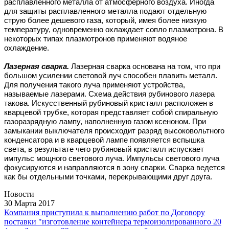
расплавленного металла от атмосферного воздуха. Иногда
для защиты расплавленного металла подают отдельную
струю более дешевого газа, который, имея более низкую
температуру, одновременно охлаждает сопло плазмотрона. В
некоторых типах плазмотронов применяют водяное
охлаждение.
Лазерная сварка.
Лазерная сварка основана на том, что при
большом усилении световой луч способен плавить металл.
Для получения такого луча применяют устройства,
называемые лазерами. Схема действия рубинового лазера
такова. Искусственный рубиновый кристалл расположен в
кварцевой трубке, которая представляет собой спиральную
газоразрядную лампу, наполненную газом ксеноном. При
замыкании выключателя происходит разряд высоковольтного
конденсатора и в кварцевой лампе появляется вспышка
света, в результате чего рубиновый кристалл испускает
импульс мощного светового луча. Импульсы светового луча
фокусируются и направляются в зону сварки. Сварка ведется
как бы отдельными точками, перекрывающими друг друга.
Новости
30 Марта 2017
Компания приступила к выполнению работ по Договору
поставки "изготовление контейнера термоизолированного 20