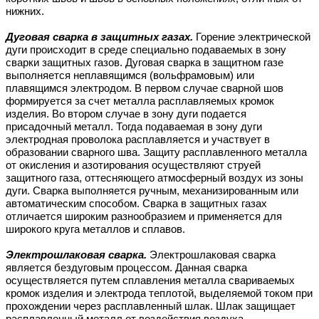
нижних.
Дуговая сварка в защитных газах.
Горение электрической
дуги происходит в среде специально подаваемых в зону
сварки защитных газов. Дуговая сварка в защитном газе
выполняется неплавящимся (вольфрамовым) или
плавящимся электродом. В первом случае сварной шов
формируется за счет металла расплавляемых кромок
изделия. Во втором случае в зону дуги подается
присадочный металл. Тогда подаваемая в зону дуги
электродная проволока расплавляется и участвует в
образовании сварного шва. Защиту расплавленного металла
от окисления и азотирования осуществляют струей
защитного газа, оттесняющего атмосферный воздух из зоны
дуги. Сварка выполняется ручным, механизированным или
автоматическим способом. Сварка в защитных газах
отличается широким разнообразием и применяется для
широкого круга металлов и сплавов.
Электрошлаковая сварка.
Электрошлаковая сварка
является бездуговым процессом. Данная сварка
осуществляется путем сплавления металла свариваемых
кромок изделия и электрода теплотой, выделяемой током при
прохождении через расплавленный шлак. Шлак защищает
расплавленный металл от воздействия воздуха.