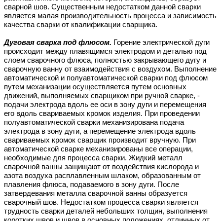
сварной шов. Существенным недостатком данной сварки
является малая производительность процесса и зависимость
качества сварки от квалификации сварщика.
Дуговая сварка под флюсом.
Горение электрической дуги
происходит между плавящимся электродом и деталью под
слоем сварочного флюса, полностью закрывающего дугу и
сварочную ванну от взаимодействия с воздухом. Выполнение
автоматической и полуавтоматической сварки под флюсом
путем механизации осуществляется путем основных
движений, выполняемых сварщиком при ручной сварке, -
подачи электрода вдоль ее оси в зону дуги и перемещения
его вдоль свариваемых кромок изделия. При проведении
полуавтоматической сварки механизирована подача
электрода в зону дуги, а перемещение электрода вдоль
свариваемых кромок сварщик производит вручную. При
автоматической сварке механизированы все операции,
необходимые для процесса сварки. Жидкий металл
сварочной ванны защищают от воздействия кислорода и
азота воздуха расплавленным шлаком, образованным от
плавления флюса, подаваемого в зону дуги. После
затвердевания металла сварочной ванны образуется
сварочный шов. Недостатком процесса сварки является
трудность сварки деталей небольших толщин, выполнения
коротких швов и швов в основных положениях, отличных от