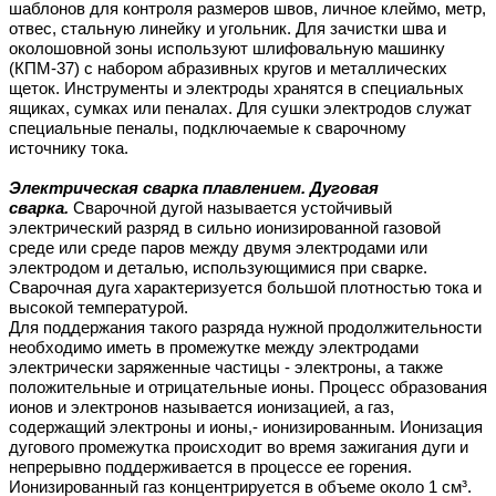
шаблонов для контроля размеров швов, личное клеймо, метр,
отвес, стальную линейку и угольник. Для зачистки шва и
околошовной зоны используют шлифовальную машинку
(КПМ-37) с набором абразивных кругов и металлических
щеток. Инструменты и электроды хранятся в специальных
ящиках, сумках или пеналах. Для сушки электродов служат
специальные пеналы, подключаемые к сварочному
источнику тока.
Электрическая сварка плавлением. Дуговая
сварка.
Сварочной дугой называется устойчивый
электрический разряд в сильно ионизированной газовой
среде или среде паров между двумя электродами или
электродом и деталью, использующимися при сварке.
Сварочная дуга характеризуется большой плотностью тока и
высокой температурой.
Для поддержания такого разряда нужной продолжительности
необходимо иметь в промежутке между электродами
электрически заряженные частицы - электроны, а также
положительные и отрицательные ионы. Процесс образования
ионов и электронов называется ионизацией, а газ,
содержащий электроны и ионы,- ионизированным. Ионизация
дугового промежутка происходит во время зажигания дуги и
непрерывно поддерживается в процессе ее горения.
Ионизированный газ концентрируется в объеме около 1 см³.