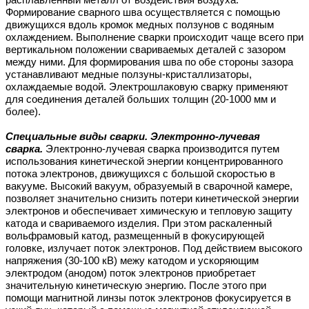
Формирование сварного шва осуществляется с помощью
движущихся вдоль кромок медных ползунов с водяным
охлаждением. Выполнение сварки происходит чаще всего при
вертикальном положении свариваемых деталей с зазором
между ними. Для формирования шва по обе стороны зазора
устанавливают медные ползуны-кристаллизаторы,
охлаждаемые водой. Электрошлаковую сварку применяют
для соединения деталей больших толщин (20-1000 мм и
более).
Специальные виды сварки. Электронно-лучевая
сварка.
Электронно-лучевая сварка производится путем
использования кинетической энергии концентрированного
потока электронов, движущихся с большой скоростью в
вакууме. Высокий вакуум, образуемый в сварочной камере,
позволяет значительно снизить потери кинетической энергии
электронов и обеспечивает химическую и тепловую защиту
катода и свариваемого изделия. При этом раскаленный
вольфрамовый катод, размещенный в фокусирующей
головке, излучает поток электронов. Под действием высокого
напряжения (30-100 кВ) межу катодом и ускоряющим
электродом (анодом) поток электронов приобретает
значительную кинетическую энергию. После этого при
помощи магнитной линзы поток электронов фокусируется в