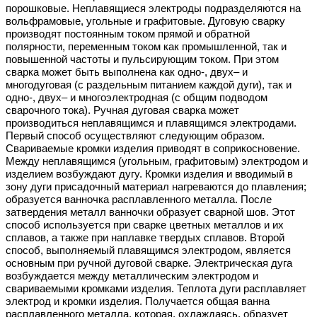
порошковые. Неплавящиеся электроды подразделяются на
вольфрамовые, угольные и графитовые. Дуговую сварку
производят постоянным током прямой и обратной
полярности, переменным током как промышленной, так и
повышенной частоты и пульсирующим током. При этом
сварка может быть выполнена как одно-, двух– и
многодуговая (с раздельным питанием каждой дуги), так и
одно-, двух– и многоэлектродная (с общим подводом
сварочного тока). Ручная дуговая сварка может
производиться неплавящимся и плавящимся электродами.
Первый способ осуществляют следующим образом.
Свариваемые кромки изделия приводят в соприкосновение.
Между неплавящимся (угольным, графитовым) электродом и
изделием возбуждают дугу. Кромки изделия и вводимый в
зону дуги присадочный материал нагреваются до плавления;
образуется ванночка расплавленного металла. После
затвердения металл ванночки образует сварной шов. Этот
способ используется при сварке цветных металлов и их
сплавов, а также при наплавке твердых сплавов. Второй
способ, выполняемый плавящимся электродом, является
основным при ручной дуговой сварке. Электрическая дуга
возбуждается между металлическим электродом и
свариваемыми кромками изделия. Теплота дуги расплавляет
электрод и кромки изделия. Получается общая ванна
расплавленного металла, которая, охлаждаясь, образует